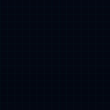
一键分享
App Store
Google Play
© 2026 足球比分即时比分球探 - shunshide.com 版权所有 | 京
ICP备2026XXXXXX号
专业赛前预测 · 盘口分析 · 体育数据 · 球星资讯