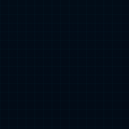
绿茵追风
Lv.5
C
C罗这状态还能踢三年，传奇！
数据迷
Lv.7
A
阿森纳后半程掉队了，可惜啊！
战术板
Lv.9
B
巴萨中场硬度不够，得补人。
留下你的观点
发送