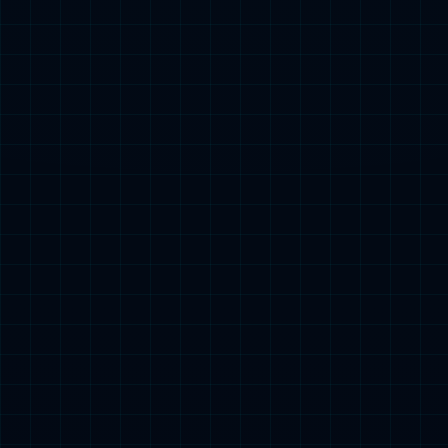
球坛周边
NBA球星球场外的商业帝国
shunshide.com
球员八卦
中国球员留洋故事：武磊的西班牙岁月
shunshide.com
球坛百科
足球发展史：从古代蹴鞠到现代足球
网站栏目