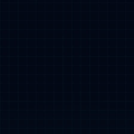
⚡ 即时比分
LIVE
实时更新
进行中
火热
2:1
曼城
阿森纳
LIVE
进行中
火热
3:0
巴黎
马赛
LIVE
进行中
火热
98:92
湖人
勇士
LIVE