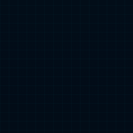
3
凯恩
热刺
20
4
4
姆巴佩
巴黎
19
7
5
梅西
迈阿密
17
12
💬 球迷互动区
欧冠小王子
Lv.8
M
曼城今年欧冠稳了！哈兰德无敌！
篮球老炮
Lv.6
L
湖人总冠军！詹姆斯永远的神！👑