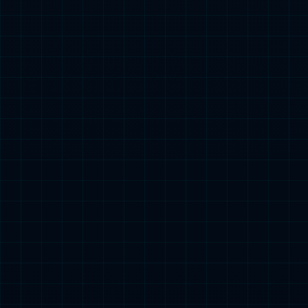
🌍 球坛部落 · 周边·八卦·百科
shunshide.com
球员八卦
C罗日常生活：每天4小时训练加冰浴
shunshide.com
球坛趣闻
世界杯趣闻：各国球迷的奇葩助威方式
shunshide.com
球坛百科
足球百科：越位规则最新解释
shunshide.com