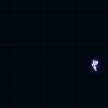
📅 近期赛程
足球即时
篮球即时
英超
LIVE
2:1
曼城
阿森纳
22:00 · 进行中
英超
已结束
1:1
曼联
利物浦
22:00 · 已结束
西甲
未开始
-
巴萨
皇马
23:30 · 未开始