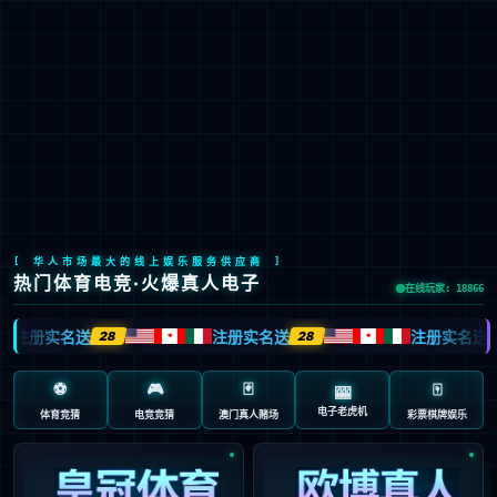
球探体育
🎮 电竞世界杯
Dota2 总决赛 · 中国 vs 欧洲
火热进行中 · BO5
shunshide.com
🏆 世界杯 · 火热赛场
2026 预选赛
世界杯
已结束