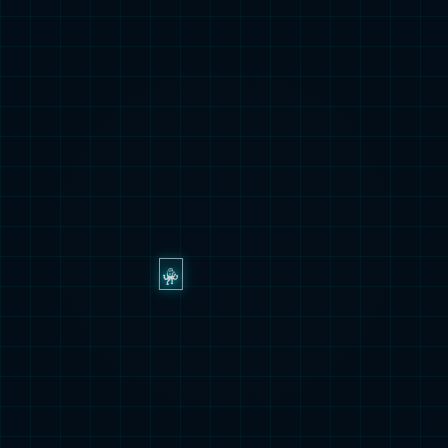
#
球队
赛
胜
平
负
分
1
曼城
28
22
4
2
70
2
阿森纳
28
20
5
3
65
3
利物浦
28
18
7
3
61
4
曼联
28
17
6
5
57
5
热刺
28
16
5
7
53
射手榜 · 英超
#
球员
球队
进球
助攻
1
哈兰德
曼城
28
5
2
萨拉赫
利物浦
22
8